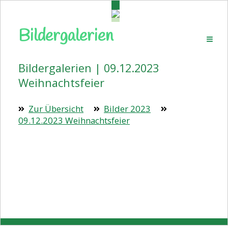
Bildergalerien
Startseite
Aktuelles
Bildergalerien | 09.12.2023
Pressemitteilungen
Weihnachtsfeier
Volkstanz
Zur Übersicht
Bilder 2023
Wanderplan
09.12.2023 Weihnachtsfeier
Veranstaltungen
Bildergalerien
Vorstand
Kontakt
Beitrittserklärung