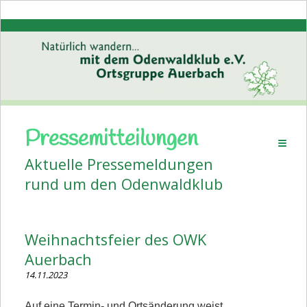
Pressemitteilungen
Startseite
Aktuelle Pressemeldungen
Aktuelles
rund um den Odenwaldklub
Pressemitteilungen
Volkstanz
Weihnachtsfeier des OWK
Wanderplan
Auerbach
Veranstaltungen
14.11.2023
Bildergalerien
Auf eine Termin- und Ortsänderung weist