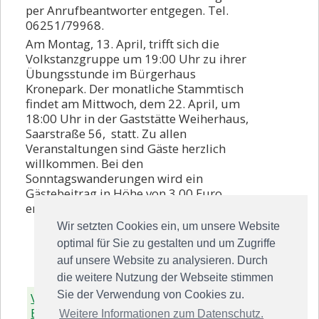
per Anrufbeantworter entgegen. Tel.
06251/79968.
Am Montag, 13. April, trifft sich die
Volkstanzgruppe um 19:00 Uhr zu ihrer
Übungsstunde im Bürgerhaus
Kronepark. Der monatliche Stammtisch
findet am Mittwoch, dem 22. April, um
18:00 Uhr in der Gaststätte Weiherhaus,
Saarstraße 56, statt. Zu allen
Veranstaltungen sind Gäste herzlich
willkommen. Bei den
Sonntagswanderungen wird ein
Gästebeitrag in Höhe von 3,00 Euro
erhoben.
Wir setzten Cookies ein, um unsere Website
optimal für Sie zu gestalten und um Zugriffe
auf unsere Website zu analysieren. Durch
die weitere Nutzung der Webseite stimmen
Sie der Verwendung von Cookies zu.
Voriger
Zurück zur
Nächster
Beitrag
Übersicht
Beitrag
Weitere Informationen zum Datenschutz.