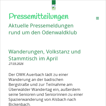
Pressemitteilungen
Startseite
Aktuelle Pressemeldungen
Aktuelles
rund um den Odenwaldklub
Pressemitteilungen
Volkstanz
Wanderungen, Volkstanz und
Wanderplan
Stammtisch im April
Veranstaltungen
27.03.2026
Bildergalerien
Der OWK Auerbach lädt zu einer
Wanderung an der badischen
Vorstand
Bergstraße und zur Teilnahme am
Überwälder Wandertag ein, außerdem
Kontakt
seine Senioren und Seniorinnen zu einer
Spazierwanderung von Alsbach nach
Beitrittserklärung
Bickenbach.