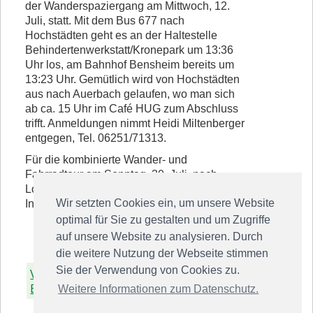
der Wanderspaziergang am Mittwoch, 12.
Juli, statt. Mit dem Bus 677 nach
Hochstädten geht es an der Haltestelle
Behindertenwerkstatt/Kronepark um 13:36
Uhr los, am Bahnhof Bensheim bereits um
13:23 Uhr. Gemütlich wird von Hochstädten
aus nach Auerbach gelaufen, wo man sich
ab ca. 15 Uhr im Café HUG zum Abschluss
trifft. Anmeldungen nimmt Heidi Miltenberger
entgegen, Tel. 06251/71313.
Für die kombinierte Wander- und
Fahrradtour am Sonntag, 30. Juli, nach
Lorsch gibt es rechtzeitig weitere
Wir setzten Cookies ein, um unsere Website
Informationen.
optimal für Sie zu gestalten und um Zugriffe
auf unsere Website zu analysieren. Durch
die weitere Nutzung der Webseite stimmen
Sie der Verwendung von Cookies zu.
Voriger
Zurück zur
Nächster
Beitrag
Übersicht
Beitrag
Weitere Informationen zum Datenschutz.