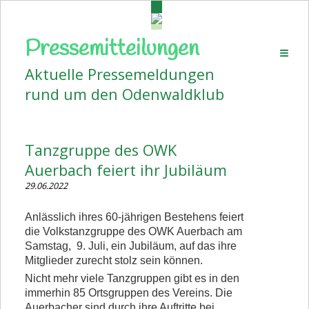
Pressemitteilungen
Startseite
Aktuelle Pressemeldungen
Aktuelles
rund um den Odenwaldklub
Pressemitteilungen
Volkstanz
Tanzgruppe des OWK
Wanderplan
Auerbach feiert ihr Jubiläum
Veranstaltungen
29.06.2022
Bildergalerien
Anlässlich ihres 60-jährigen Bestehens feiert
die Volkstanzgruppe des OWK Auerbach am
Vorstand
Samstag, 9. Juli, ein Jubiläum, auf das ihre
Mitglieder zurecht stolz sein können.
Kontakt
Nicht mehr viele Tanzgruppen gibt es in den
Beitrittserklärung
immerhin 85 Ortsgruppen des Vereins. Die
Auerbacher sind durch ihre Auftritte bei