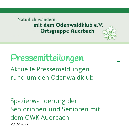
Pressemitteilungen
Startseite
Aktuelle Pressemeldungen
Aktuelles
rund um den Odenwaldklub
Pressemitteilungen
Volkstanz
Spazierwanderung der
Wanderplan
Seniorinnen und Senioren mit
Veranstaltungen
dem OWK Auerbach
23.07.2021
Bildergalerien