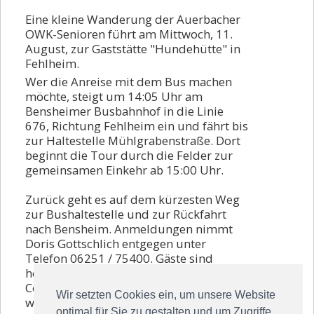
Vorstand
Eine kleine Wanderung der Auerbacher
OWK-Senioren führt am Mittwoch, 11.
Kontakt
August, zur Gaststätte "Hundehütte" in
Fehlheim.
Beitrittserklärung
Wer die Anreise mit dem Bus machen
möchte, steigt um 14:05 Uhr am
Bensheimer Busbahnhof in die Linie
676, Richtung Fehlheim ein und fährt bis
zur Haltestelle Mühlgrabenstraße. Dort
beginnt die Tour durch die Felder zur
gemeinsamen Einkehr ab 15:00 Uhr.
Zurück geht es auf dem kürzesten Weg
zur Bushaltestelle und zur Rückfahrt
nach Bensheim. Anmeldungen nimmt
Doris Gottschlich entgegen unter
Telefon 06251 / 75400. Gäste sind
herzlich willkommen. Die geltenden
Corona-Regeln müssen beachtet
Wir setzten Cookies ein, um unsere Website
werden.
optimal für Sie zu gestalten und um Zugriffe