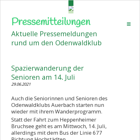
Pressemitteilungen
Startseite
Aktuelle Pressemeldungen
Aktuelles
rund um den Odenwaldklub
Pressemitteilungen
Volkstanz
Spazierwanderung der
Wanderplan
Senioren am 14. Juli
Veranstaltungen
29.06.2021
Bildergalerien
Auch die Seniorinnen und Senioren des
Odenwaldklubs Auerbach starten nun
Vorstand
wieder mit ihrem Wanderprogramm.
Kontakt
Statt der Fahrt zum Heppenheimer
Bruchsee geht es am Mittwoch, 14. Juli,
Beitrittserklärung
allerdings mit dem Bus der Linie 677
Richtung Hochstädten.