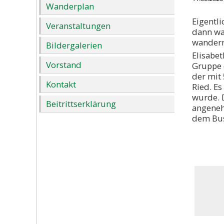
Wanderplan
Eigentl
Veranstaltungen
dann wa
wandern
Bildergalerien
Elisabe
Vorstand
Gruppe 
der mit
Kontakt
Ried. E
wurde. 
Beitrittserklärung
angeneh
dem Bus