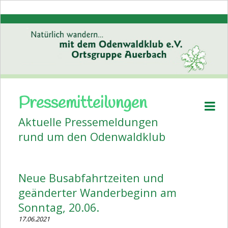
Pressemitteilungen
Startseite
Aktuelle Pressemeldungen
Aktuelles
rund um den Odenwaldklub
Pressemitteilungen
Volkstanz
Neue Busabfahrtzeiten und
Wanderplan
geänderter Wanderbeginn am
Veranstaltungen
Sonntag, 20.06.
17.06.2021
Bildergalerien