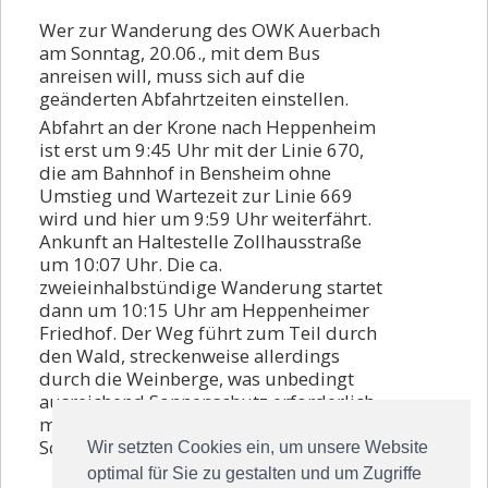
Vorstand
Wer zur Wanderung des OWK Auerbach
am Sonntag, 20.06., mit dem Bus
Kontakt
anreisen will, muss sich auf die
geänderten Abfahrtzeiten einstellen.
Beitrittserklärung
Abfahrt an der Krone nach Heppenheim
ist erst um 9:45 Uhr mit der Linie 670,
die am Bahnhof in Bensheim ohne
Umstieg und Wartezeit zur Linie 669
wird und hier um 9:59 Uhr weiterfährt.
Ankunft an Haltestelle Zollhausstraße
um 10:07 Uhr. Die ca.
zweieinhalbstündige Wanderung startet
dann um 10:15 Uhr am Heppenheimer
Friedhof. Der Weg führt zum Teil durch
den Wald, streckenweise allerdings
durch die Weinberge, was unbedingt
ausreichend Sonnenschutz erforderlich
macht. Anmeldung und Infos bei Ingrid
Schneider, Tel., 06251 / 75961.
Wir setzten Cookies ein, um unsere Website
optimal für Sie zu gestalten und um Zugriffe