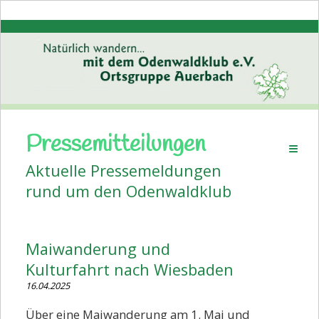
Pressemitteilungen
Startseite
Aktuelle Pressemeldungen
Aktuelles
rund um den Odenwaldklub
Pressemitteilungen
Volkstanz
Maiwanderung und
Wanderplan
Kulturfahrt nach Wiesbaden
Veranstaltungen
16.04.2025
Bildergalerien
Über eine Maiwanderung am 1. Mai und