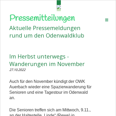
Pressemitteilungen
Startseite
Aktuelle Pressemeldungen
Aktuelles
rund um den Odenwaldklub
Pressemitteilungen
Volkstanz
Im Herbst unterwegs -
Wanderplan
Wanderungen im November
Veranstaltungen
27.10.2022
Bildergalerien
Auch für den November kündigt der OWK
Auerbach wieder eine Spazierwanderung für
Vorstand
Senioren und eine Tagestour im Odenwald
an.
Kontakt
Beitrittserklärung
Die Senioren treffen sich am Mittwoch, 9.11.,
an der Haltestelle „Linde“ (Rewe) in