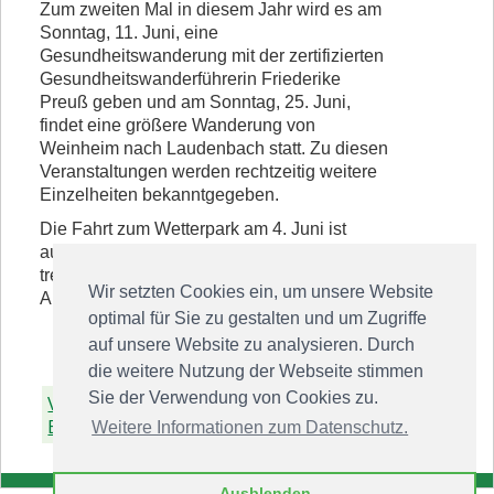
Zum zweiten Mal in diesem Jahr wird es am
Sonntag, 11. Juni, eine
Gesundheitswanderung mit der zertifizierten
Gesundheitswanderführerin Friederike
Preuß geben und am Sonntag, 25. Juni,
findet eine größere Wanderung von
Weinheim nach Laudenbach statt. Zu diesen
Veranstaltungen werden rechtzeitig weitere
Einzelheiten bekanntgegeben.
Die Fahrt zum Wetterpark am 4. Juni ist
ausgebucht. Die angemeldeten Personen
treffen sich um 8:45 Uhr ebenfalls am
Wir setzten Cookies ein, um unsere Website
Auerbacher Bahnhof.
optimal für Sie zu gestalten und um Zugriffe
auf unsere Website zu analysieren. Durch
die weitere Nutzung der Webseite stimmen
Sie der Verwendung von Cookies zu.
Voriger
Zurück zur
Nächster
Beitrag
Übersicht
Beitrag
Weitere Informationen zum Datenschutz.
Ausblenden