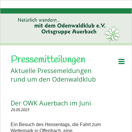
Pressemitteilungen
Startseite
Aktuelle Pressemeldungen
Aktuelles
rund um den Odenwaldklub
Pressemitteilungen
Volkstanz
Der OWK Auerbach im Juni
Wanderplan
25.05.2023
Veranstaltungen
Ein Besuch des Hessentags, die Fahrt zum
Bildergalerien
Wetterpark in Offenbach, eine