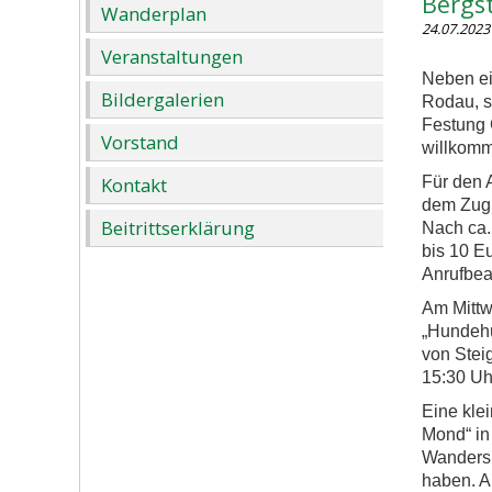
Bergs
Wanderplan
24.07.2023
Veranstaltungen
Neben ei
Bildergalerien
Rodau, s
Festung 
Vorstand
willkom
Kontakt
Für den 
dem Zug 
Beitrittserklärung
Nach ca.
bis 10 E
Anrufbean
Am Mittw
„Hundehü
von Stei
15:30 Uh
Eine kle
Mond“ in
Wandersl
haben. A