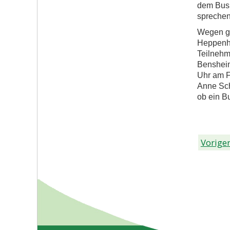
dem Bus 
sprechen 
Wegen gr
Heppenhe
Teilnehm
Bensheim
Uhr am F
Anne Sch
ob ein Bu
Voriger