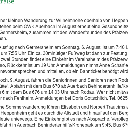
traße
ner kleinen Wanderung zur Wilhelmhöhe oberhalb von Heppenh
tehen beim OWK Auerbach im August erneut eine Gesundheitsw
Germersheim, zusammen mit den Wanderfreunden des Pfälzerw
men.
Ausflug nach Germersheim am Sonntag, 6. August, ist um 7:40 U
um 7:55 Uhr. Ein ca. 30minütiger Fußweg ist dann zur Festung 
 zwei Stunden findet eine Einkehr im Vereinsheim des Pfälzerwal
uro, Rückkehr ist um 19 Uhr. Anmeldungen nimmt Anne Scharf en
tworter sprechen und mitteilen, ob ein Bahnticket benötigt wird
och, 9. August, fahren die Seniorinnen und Senioren nach Rod
tte“. Abfahrt mit dem Bus 670 ab Auerbach Behindertenhilfe/K
g 6 mit dem Bus 676 um 14:03 Uhr nach Rodau. Wer nicht mitw
r nach Fehlheim. Anmeldungen bei Doris Gottschlich, Tel. 062
ine Sommerwanderung führen Elisabeth und Norbert Trautrims 
 Heppenheim geht es durch die Altstadt und hinauf auf den Ber
eute unterwegs. Eine Einkehr gibt es nach Absprache, Verpfleg
bfahrt in Auerbach Behindertenhilfe/Kronepark um 9:45, Bus 