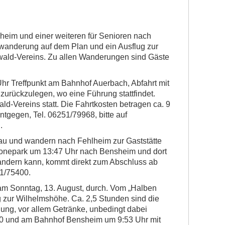
eim und einer weiteren für Senioren nach
anderung auf dem Plan und ein Ausflug zur
ald-Vereins. Zu allen Wanderungen sind Gäste
hr Treffpunkt am Bahnhof Auerbach, Abfahrt mit
zurückzulegen, wo eine Führung stattfindet.
d-Vereins statt. Die Fahrtkosten betragen ca. 9
tgegen, Tel. 06251/79968, bitte auf
.
au und wandern nach Fehlheim zur Gaststätte
ronepark um 13:47 Uhr nach Bensheim und dort
andern kann, kommt direkt zum Abschluss ab
51/75400.
am Sonntag, 13. August, durch. Vom „Halben
g zur Wilhelmshöhe. Ca. 2,5 Stunden sind die
ung, vor allem Getränke, unbedingt dabei
670 und am Bahnhof Bensheim um 9:53 Uhr mit