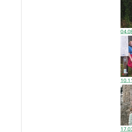
04.0
10.1
17.0