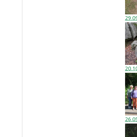
29.0
20.1
26.0